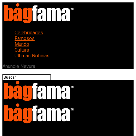
Celebridades
Famosos
Mundo
Cultura
Últimas Notícias
Anuncie Nevura
Bagfama