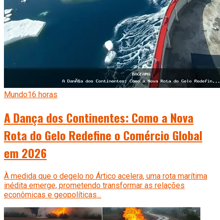
Mundo
16 horas
A Dança dos Continentes: Como a Nova
Rota do Gelo Redefine o Comércio Global
em 2026
À medida que o degelo no Ártico acelera, uma rota marítima
inédita emerge, prometendo transformar as relações
econômicas e geopolíticas...