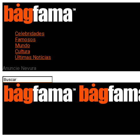
Celebridades
Famosos
Mundo
Cultura
Últimas Notícias
Anuncie Nevura
Bagfama
Acordo Histórico: Líderes Mundiais Firmam Pacto pelo Clima em