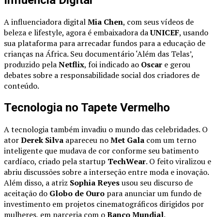
Influência Digital
A influenciadora digital
Mia Chen
, com seus vídeos de
beleza e lifestyle, agora é embaixadora da
UNICEF
, usando
sua plataforma para arrecadar fundos para a educação de
crianças na África. Seu documentário ‘Além das Telas’,
produzido pela
Netflix
, foi indicado ao
Oscar
e gerou
debates sobre a responsabilidade social dos criadores de
conteúdo.
Tecnologia no Tapete Vermelho
A tecnologia também invadiu o mundo das celebridades. O
ator
Derek Silva
apareceu no
Met Gala
com um terno
inteligente que mudava de cor conforme seu batimento
cardíaco, criado pela startup
TechWear
. O feito viralizou e
abriu discussões sobre a interseção entre moda e inovação.
Além disso, a atriz
Sophia Reyes
usou seu discurso de
aceitação do
Globo de Ouro
para anunciar um fundo de
investimento em projetos cinematográficos dirigidos por
mulheres, em parceria com o
Banco Mundial
.