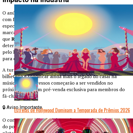
O anúncio já gerou grande repercussão nas redes sociais,
com fãs especulando sobre possíveis participações
especiais.
Blue Ivy Carter
, filha do casal, também deve
marcar presença em alguns shows. Além disso, especula-se
que
Rihanna
e
A$AP Rocky
podem ser convidados em
determinadas datas. A notícia chega em meio à expectativa
pelo lançamento do próximo álbum de Beyoncé, previsto
para o final do ano.
A turnê ‘The Crown’ promete quebrar recordes de
bilheteria e solidificar ainda mais o legado do casal na
música pop. Ingressos começarão a ser vendidos no
próximo mês, com pré-venda exclusiva para membros do
fã-clube oficial.
🔒
Aviso Importante
Estrelas de Hollywood Dominam a Temporada de Prêmios 2026
O conteúdo publicado é de total responsabilidade do autor
do post, não representando necessariamente a opinião da