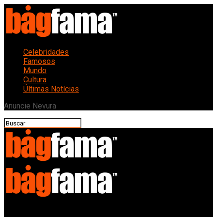
Celebridades
Famosos
Mundo
Cultura
Últimas Notícias
Anuncie Nevura
Bagfama