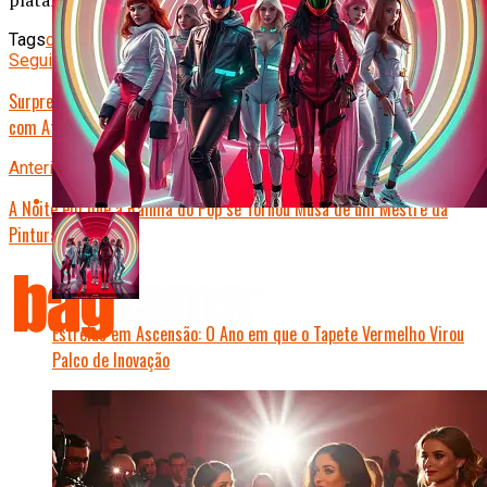
plataforma.
Tags
celebridades
música
Seguinte
Surpresa em Hollywood: Estrela do Rock Revela Casamento Secreto
com Atriz Premiada
Anterior
A Noite em que a Rainha do Pop se Tornou Musa de um Mestre da
Pintura
Estrelas em Ascensão: O Ano em que o Tapete Vermelho Virou
Palco de Inovação