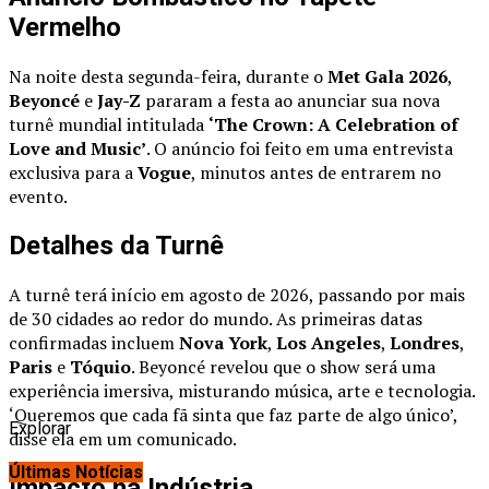
Vermelho
Na noite desta segunda-feira, durante o
Met Gala 2026
,
Beyoncé
e
Jay-Z
pararam a festa ao anunciar sua nova
turnê mundial intitulada
‘The Crown: A Celebration of
Love and Music’
. O anúncio foi feito em uma entrevista
exclusiva para a
Vogue
, minutos antes de entrarem no
evento.
Detalhes da Turnê
A turnê terá início em agosto de 2026, passando por mais
de 30 cidades ao redor do mundo. As primeiras datas
confirmadas incluem
Nova York
,
Los Angeles
,
Londres
,
Paris
e
Tóquio
. Beyoncé revelou que o show será uma
experiência imersiva, misturando música, arte e tecnologia.
‘Queremos que cada fã sinta que faz parte de algo único’,
Explorar
disse ela em um comunicado.
Últimas Notícias
Impacto na Indústria