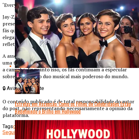
‘Everything Is Love’ (2018).
Jay-Z, visivelmente emocionado, agradeceu ao público
presente e brincou que a música era um presente para os
fãs que os acompanham há décadas. Beyoncé, sempre
elegante, usava um vestido prateado que brilhava sob os
refletores, arrancando suspiros da plateia.
A assessoria do casal confirmou que não há planos para
uma turnê conjunta, mas que novas surpresas podem estar
a caminho. Enquanto isso, os fãs continuam a especular
sobre o futuro do duo musical mais poderoso do mundo.
🔒
Aviso Importante
O conteúdo publicado é de total responsabilidade do autor
Estrelas em Ascensão: Como os Filhos de Celebridades Estão
do post, não representando necessariamente a opinião da
Redefinindo o Brilho em Hollywood
plataforma.
Tags
celebridades
música
Seguinte