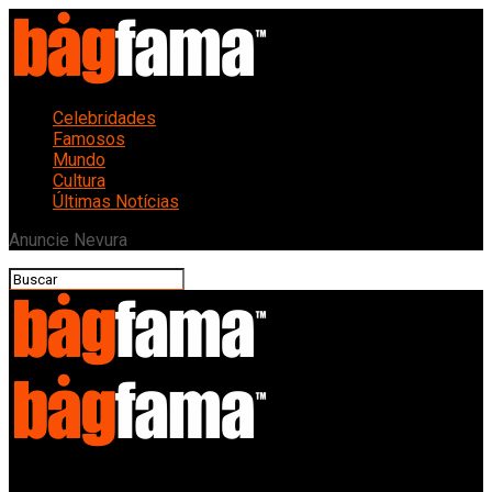
Celebridades
Famosos
Mundo
Cultura
Últimas Notícias
Anuncie Nevura
Bagfama