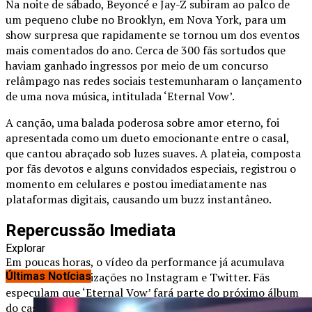
Na noite de sábado, Beyoncé e Jay-Z subiram ao palco de
um pequeno clube no Brooklyn, em Nova York, para um
show surpresa que rapidamente se tornou um dos eventos
mais comentados do ano. Cerca de 300 fãs sortudos que
haviam ganhado ingressos por meio de um concurso
relâmpago nas redes sociais testemunharam o lançamento
de uma nova música, intitulada ‘Eternal Vow’.
A canção, uma balada poderosa sobre amor eterno, foi
apresentada como um dueto emocionante entre o casal,
que cantou abraçado sob luzes suaves. A plateia, composta
por fãs devotos e alguns convidados especiais, registrou o
momento em celulares e postou imediatamente nas
plataformas digitais, causando um buzz instantâneo.
Repercussão Imediata
Explorar
Em poucas horas, o vídeo da performance já acumulava
milhões de visualizações no Instagram e Twitter. Fãs
Últimas Notícias
especulam que ‘Eternal Vow’ fará parte do próximo álbum
do casal, que não lança um trabalho conjunto desde