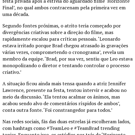
festa privada após a estreia do aguardado filme ‘Horizonte
Final’, no qual ambos contracenam pela primeira vez em
uma década.
Segundo fontes próximas, o atrito teria começado por
divergências criativas sobre a direção do filme, mas
rapidamente escalou para críticas pessoais. ‘Leonardo
estava irritado porque Brad chegou atrasado às gravações
várias vezes, comprometendo o cronograma’, revela um
membro da equipe. ‘Brad, por sua vez, sentiu que Leo estava
monopolizando o diretor e tentando controlar o processo
criativo.’
A situação ficou ainda mais tensa quando a atriz Jennifer
Lawrence, presente na festa, tentou intervir e acabou no
meio da discussão. ‘Ela tentou acalmar os ânimos, mas
acabou sendo alvo de comentários ríspidos de ambos’,
conta outra fonte. ‘Foi constrangedor para todos.’
Nas redes sociais, fãs das duas estrelas já escolheram lados,
com hashtags como #TeamLeo e #TeamBrad trending
topics. Enquanto isso, os estúdios por trás de ‘Horizonte