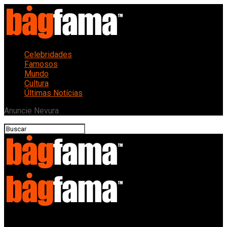
Celebridades
Famosos
Mundo
Cultura
Últimas Notícias
Anuncie Nevura
Bagfama