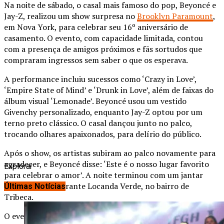
Na noite de sábado, o casal mais famoso do pop, Beyoncé e
Jay-Z, realizou um show surpresa no
Brooklyn Paramount
,
em Nova York, para celebrar seu 16º aniversário de
casamento. O evento, com capacidade limitada, contou
com a presença de amigos próximos e fãs sortudos que
compraram ingressos sem saber o que os esperava.
A performance incluiu sucessos como ‘Crazy in Love’,
‘Empire State of Mind’ e ‘Drunk in Love’, além de faixas do
álbum visual ‘Lemonade’. Beyoncé usou um vestido
Givenchy personalizado, enquanto Jay-Z optou por um
terno preto clássico. O casal dançou junto no palco,
trocando olhares apaixonados, para delírio do público.
Após o show, os artistas subiram ao palco novamente para
agradecer, e Beyoncé disse: ‘Este é o nosso lugar favorito
Explorar
para celebrar o amor’. A noite terminou com um jantar
íntimo no restaurante Locanda Verde, no bairro de
Últimas Notícias
Tribeca.
O evento foi organizado em segredo, sem divulgação précia,