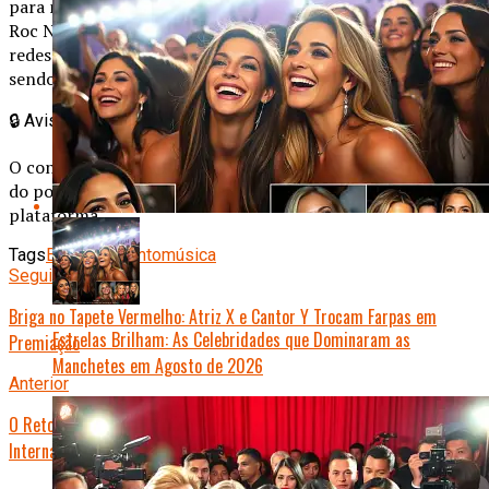
para manter a exclusividade. A produção foi tocada pela
Roc Nation, empresa de entretenimento do rapper. Fãs nas
redes sociais comemoraram a surpresa, com vídeos e fotos
sendo amplamente compartilhados.
🔒
Aviso Importante
O conteúdo publicado é de total responsabilidade do autor
do post, não representando necessariamente a opinião da
plataforma.
Tags
Entretenimento
música
Seguinte
Briga no Tapete Vermelho: Atriz X e Cantor Y Trocam Farpas em
Estrelas Brilham: As Celebridades que Dominaram as
Premiação
Manchetes em Agosto de 2026
Anterior
O Retorno Triunfante de Bruna Marquezine: Atriz Brilha em Premiação
Internacional