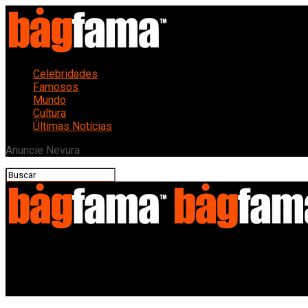
Celebridades
Famosos
Mundo
Cultura
Últimas Notícias
Anuncie Nevura
Bagfama
Beyoncé Lança Linha de Cosméticos Inspirada em Abelhas Afric