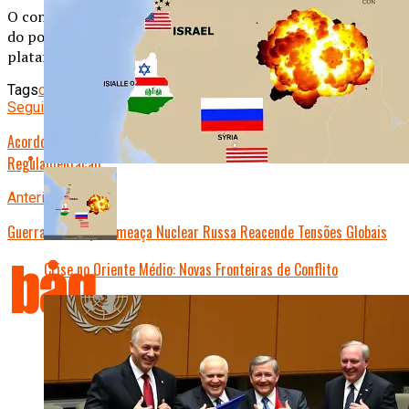
O conteúdo publicado é de total responsabilidade do autor
do post, não representando necessariamente a opinião da
plataforma.
Tags
conflito
crise humanitária
Seguinte
Acordo Global de Criptomoedas: União Europeia e EUA Lideram Nova
Regulamentação
Anterior
Guerra na Europa: Ameaça Nuclear Russa Reacende Tensões Globais
Crise no Oriente Médio: Novas Fronteiras de Conflito