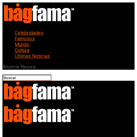
Celebridades
Famosos
Mundo
Cultura
Últimas Notícias
Anuncie Nevura
Bagfama