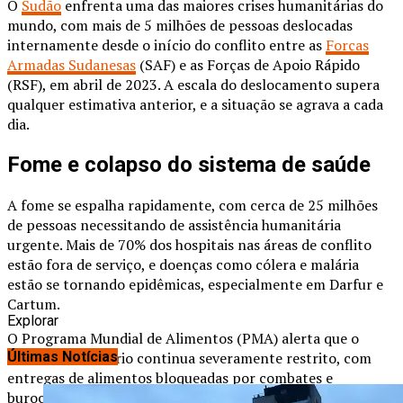
O
Sudão
enfrenta uma das maiores crises humanitárias do
mundo, com mais de 5 milhões de pessoas deslocadas
internamente desde o início do conflito entre as
Forças
Armadas Sudanesas
(SAF) e as Forças de Apoio Rápido
(RSF), em abril de 2023. A escala do deslocamento supera
qualquer estimativa anterior, e a situação se agrava a cada
dia.
Fome e colapso do sistema de saúde
A fome se espalha rapidamente, com cerca de 25 milhões
de pessoas necessitando de assistência humanitária
urgente. Mais de 70% dos hospitais nas áreas de conflito
estão fora de serviço, e doenças como cólera e malária
estão se tornando epidêmicas, especialmente em Darfur e
Cartum.
Explorar
O Programa Mundial de Alimentos (PMA) alerta que o
acesso humanitário continua severamente restrito, com
Últimas Notícias
entregas de alimentos bloqueadas por combates e
burocracia. Crianças menores de cinco anos estão entre as