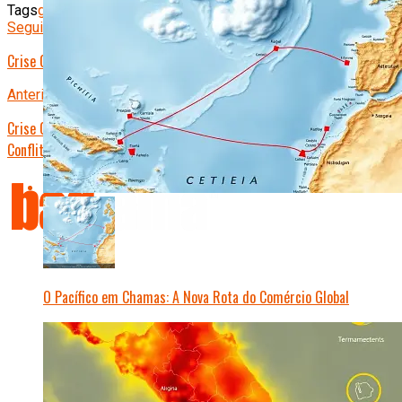
Tags
geopolítica
Meio Ambiente
Seguinte
Crise Global: ONU Alerta para Colapso Climático Iminente
Anterior
Crise Global: Escassez de Alimentos Ameaça Bilhões em Meio a
Conflitos e Clima Extremo
O Pacífico em Chamas: A Nova Rota do Comércio Global