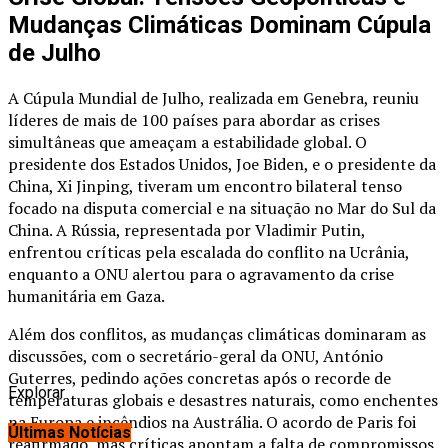
Mudanças Climáticas Dominam Cúpula
de Julho
A Cúpula Mundial de Julho, realizada em Genebra, reuniu
líderes de mais de 100 países para abordar as crises
simultâneas que ameaçam a estabilidade global. O
presidente dos Estados Unidos, Joe Biden, e o presidente da
China, Xi Jinping, tiveram um encontro bilateral tenso
focado na disputa comercial e na situação no Mar do Sul da
China. A Rússia, representada por Vladimir Putin,
enfrentou críticas pela escalada do conflito na Ucrânia,
enquanto a ONU alertou para o agravamento da crise
humanitária em Gaza.
Além dos conflitos, as mudanças climáticas dominaram as
discussões, com o secretário-geral da ONU, António
Guterres, pedindo ações concretas após o recorde de
Explorar
temperaturas globais e desastres naturais, como enchentes
na Europa e incêndios na Austrália. O acordo de Paris foi
Últimas Notícias
reafirmado, mas críticas apontam a falta de compromissos