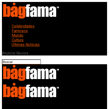
Celebridades
Famosos
Mundo
Cultura
Últimas Notícias
Anuncie Nevura
Bagfama