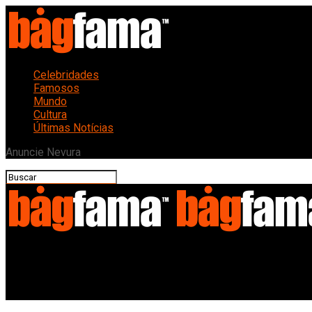
Celebridades
Famosos
Mundo
Cultura
Últimas Notícias
Anuncie Nevura
Bagfama
Cúpula do Clima em Tóquio: Pacto Radical para Descarbonização 