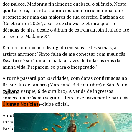
dos palcos, Madonna finalmente quebrou o silêncio. Nesta
quinta-feira, a cantora anunciou uma turnê mundial que
promete ser uma das maiores de sua carreira. Batizada de
‘Celebration 2026’, a série de shows celebrará quatro
décadas de hits, desde o álbum de estreia autointitulado até
o recente ‘Madame X’.
Em um comunicado divulgado em suas redes sociais, a
artista afirmou: ‘Sinto falta de me conectar com meus fãs.
Essa turnê será uma jornada através de todas as eras da
minha vida. Preparem-se para o inesperado.’
A turnê passará por 20 cidades, com datas confirmadas no
Brasil: Rio de Janeiro (Maracanã, 3 de outubro) e São Paulo
(Allianz Parque, 6 de outubro). A venda de ingressos
Explorar
começa na próxima segunda-feira, exclusivamente para fãs
cadastrados no fã-clube oficial.
Últimas Notícias
A notícia agitou as redes sociais, com #Madonna2026 se
tornando um dos assuntos mais comentados do Twitter.
Fãs brasileiros já organizam caravanas para os shows.