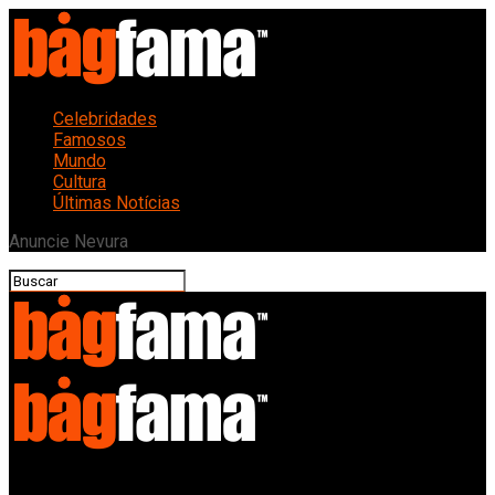
Celebridades
Famosos
Mundo
Cultura
Últimas Notícias
Anuncie Nevura
Bagfama