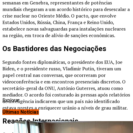
semanas em Genebra, representantes de potências
mundiais chegaram a um acordo histórico para desescalar a
crise nuclear no Oriente Médio. O pacto, que envolve
Estados Unidos, Rússia, China, França e Reino Unido,
estabelece novas salvaguardas para instalações nucleares
na região, em troca de alívio de sanções econômicas.
Os Bastidores das Negociações
Segundo fontes diplomáticas, o presidente dos EUA, Joe
Biden, e o presidente russo, Vladimir Putin, tiveram um
papel central nas conversas, que ocorreram por
videoconferência e em encontros presenciais discretos. O
secretário-geral da ONU, António Guterres, atuou como
mediador. O acordo foi costurado às pressas após relatórios
Explorar
de inteligência indicarem que um país não identificado
estava prestes a enriquecer urânio a níveis de grau militar.
Últimas Notícias
Reações Internacionais