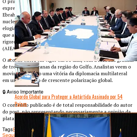
O primeiro-ministro israelense, Benjamin Netanyahu,
expressou cautela, enquanto o presidente iraniano,
Ebrahim Raisi, afirmou que o pacto respeita os direitos
nucleares de seu país. A União Europeia e a OTAN
elogiaram a iniciativa. Especialistas alertam, no entanto,
que a implementação será desafiadora, exigindo inspeções
rigorosas da Agência Internacional de Energia Atômica
(AIEA).
O acordo entra em vigor em 30 dias, com a retirada gradual
de tropas americanas da região do Golfo. Analistas veem o
movimento como uma vitória da diplomacia multilateral
em um momento de crescente polarização global.
🔒
Aviso Importante
Acordo Global para Proteger a Antártida Assinado por 54
Países
O conteúdo publicado é de total responsabilidade do autor
do post, não representando necessariamente a opinião da
plataforma.
Tags
Política Internacional
Segurança Global
Seguinte