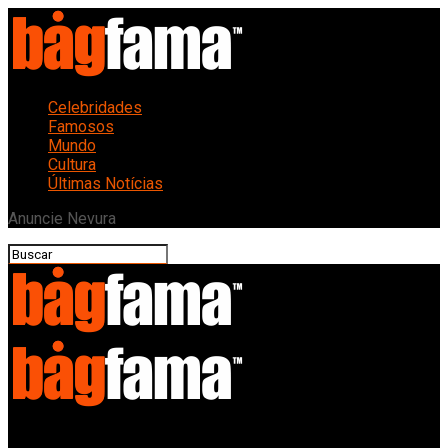
Celebridades
Famosos
Mundo
Cultura
Últimas Notícias
Anuncie Nevura
Bagfama