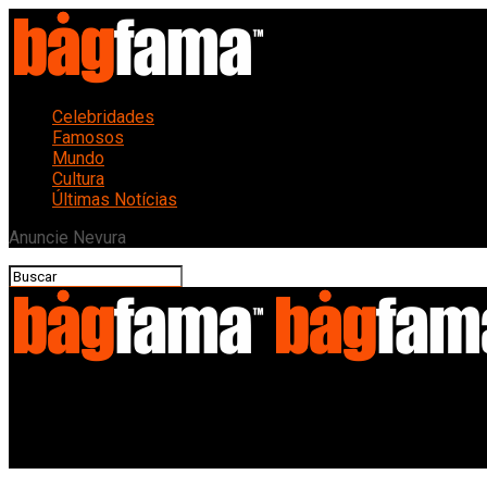
Celebridades
Famosos
Mundo
Cultura
Últimas Notícias
Anuncie Nevura
Bagfama
Famosos Brasileiros que Dominaram o Primeiro Semestre de 20