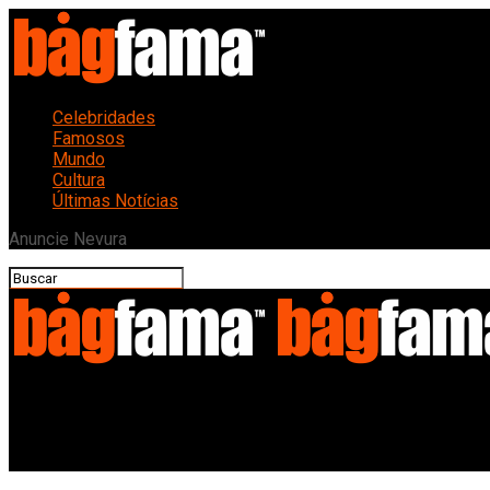
Celebridades
Famosos
Mundo
Cultura
Últimas Notícias
Anuncie Nevura
Bagfama
Fim de uma Era: Astro da Música Anuncia Aposentadoria Após Tu