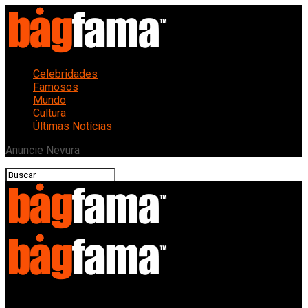
Celebridades
Famosos
Mundo
Cultura
Últimas Notícias
Anuncie Nevura
Bagfama