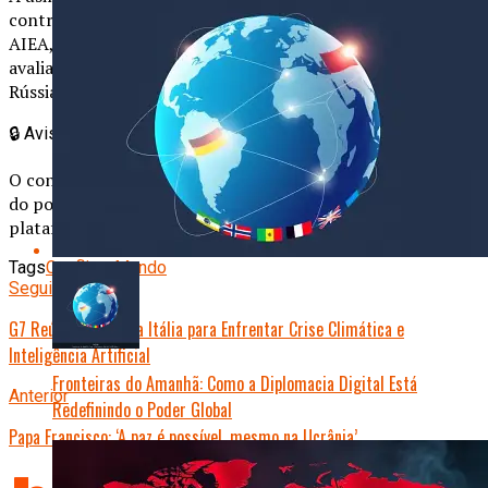
controle russo desde março de 2022. O diretor-geral da
AIEA, Rafael Grossi, pediu acesso imediato ao local para
avaliação. A Ucrânia pediu sanções mais duras contra a
Rússia e uma zona desmilitarizada ao redor da instalação.
🔒
Aviso Importante
O conteúdo publicado é de total responsabilidade do autor
do post, não representando necessariamente a opinião da
plataforma.
Tags
Conflitos
Mundo
Seguinte
G7 Reúne Líderes na Itália para Enfrentar Crise Climática e
Inteligência Artificial
Fronteiras do Amanhã: Como a Diplomacia Digital Está
Anterior
Redefinindo o Poder Global
Papa Francisco: ‘A paz é possível, mesmo na Ucrânia’