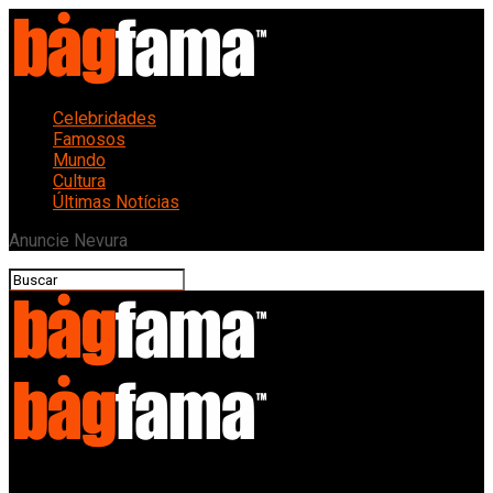
Celebridades
Famosos
Mundo
Cultura
Últimas Notícias
Anuncie Nevura
Bagfama