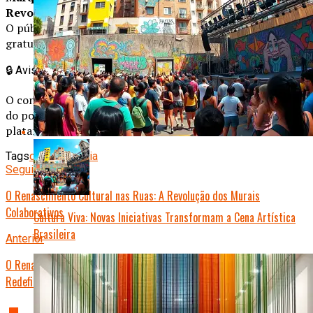
Revolução Pernambucana de 1817
, com objetos inéditos.
O público poderá agendar visitas online, com entrada
gratuita aos sábados.
🔒
Aviso Importante
O conteúdo publicado é de total responsabilidade do autor
do post, não representando necessariamente a opinião da
plataforma.
Tags
cultura
história
Seguinte
O Renascimento Cultural nas Ruas: A Revolução dos Murais
Colaborativos
Cultura Viva: Novas Iniciativas Transformam a Cena Artística
Brasileira
Anterior
O Renascimento da Música Clássica: Como Jovens Maestros Estão
Redefinindo a Tradição