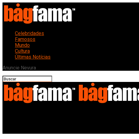
Celebridades
Famosos
Mundo
Cultura
Últimas Notícias
Anuncie Nevura
Bagfama
Música Erudita Brasileira Ganha Vida em Iniciativa de Inclusão C