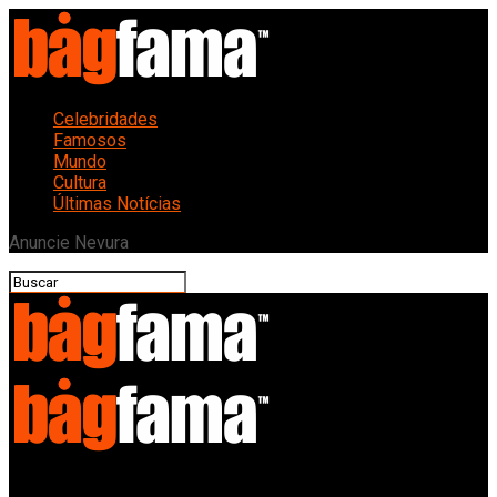
Celebridades
Famosos
Mundo
Cultura
Últimas Notícias
Anuncie Nevura
Bagfama