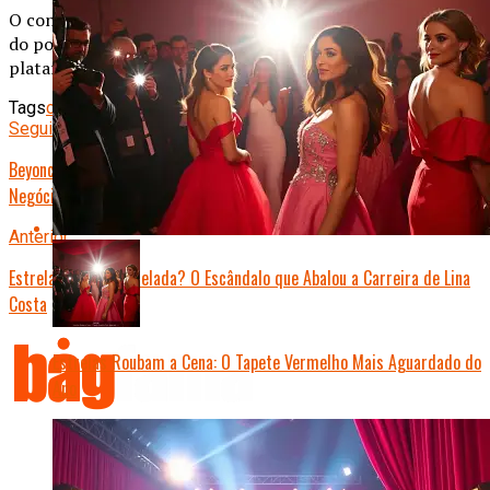
O conteúdo publicado é de total responsabilidade do autor
do post, não representando necessariamente a opinião da
plataforma.
Tags
celebridades
Finanças
Seguinte
Beyoncé e Jay-Z: O Poderoso Casal que Domina a Música e os
Negócios
Anterior
Estrela do Pop Cancelada? O Escândalo que Abalou a Carreira de Lina
Costa
Estrelas Roubam a Cena: O Tapete Vermelho Mais Aguardado do
Ano