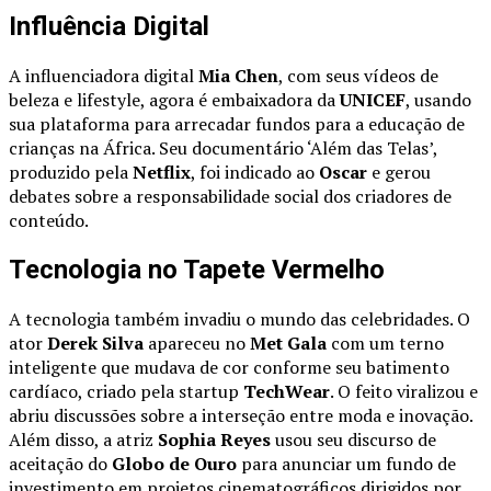
Influência Digital
A influenciadora digital
Mia Chen
, com seus vídeos de
beleza e lifestyle, agora é embaixadora da
UNICEF
, usando
sua plataforma para arrecadar fundos para a educação de
crianças na África. Seu documentário ‘Além das Telas’,
produzido pela
Netflix
, foi indicado ao
Oscar
e gerou
debates sobre a responsabilidade social dos criadores de
conteúdo.
Tecnologia no Tapete Vermelho
A tecnologia também invadiu o mundo das celebridades. O
ator
Derek Silva
apareceu no
Met Gala
com um terno
inteligente que mudava de cor conforme seu batimento
cardíaco, criado pela startup
TechWear
. O feito viralizou e
abriu discussões sobre a interseção entre moda e inovação.
Além disso, a atriz
Sophia Reyes
usou seu discurso de
aceitação do
Globo de Ouro
para anunciar um fundo de
investimento em projetos cinematográficos dirigidos por