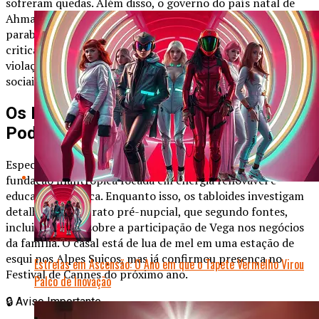
sofreram quedas. Além disso, o governo do país natal de
Ahmad, o Sultanato de Qadir, emitiu um comunicado oficial
parabenizando o casal, mas grupos de direitos humanos
criticaram a associação de Vega com um regime acusado de
violações. A atriz, que sempre se posicionou em causas
sociais, ainda não se pronunciou publicamente.
Os Próximos Passos do Casal
Poderoso
Especula-se que Vega e Al-Rashid planejem lançar uma
fundação filantrópica focada em energia renovável e
educação artística. Enquanto isso, os tabloides investigam
detalhes do contrato pré-nupcial, que segundo fontes,
inclui cláusulas sobre a participação de Vega nos negócios
da família. O casal está de lua de mel em uma estação de
esqui nos Alpes Suiços, mas já confirmou presença no
Estrelas em Ascensão: O Ano em que o Tapete Vermelho Virou
Festival de Cannes do próximo ano.
Palco de Inovação
🔒
Aviso Importante