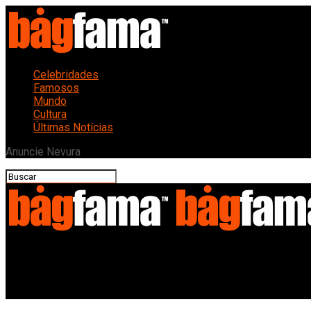
Celebridades
Famosos
Mundo
Cultura
Últimas Notícias
Anuncie Nevura
Bagfama
Revolução Silenciosa: Música Eletrônica e a Nova Identidade Cult