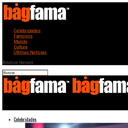
Celebridades
Famosos
Mundo
Cultura
Últimas Notícias
Anuncie Nevura
Bagfama
Celebridades