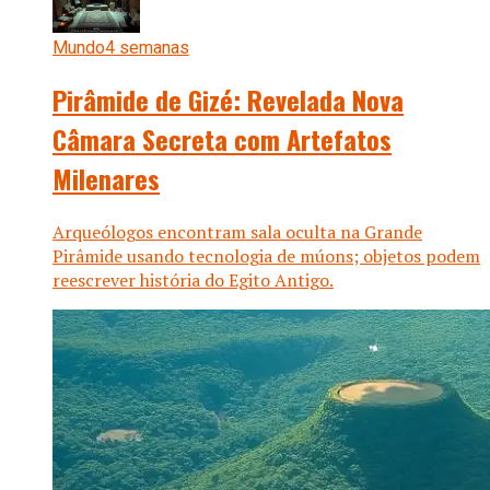
Mundo
4 semanas
Pirâmide de Gizé: Revelada Nova
Câmara Secreta com Artefatos
Milenares
Arqueólogos encontram sala oculta na Grande
Pirâmide usando tecnologia de múons; objetos podem
reescrever história do Egito Antigo.