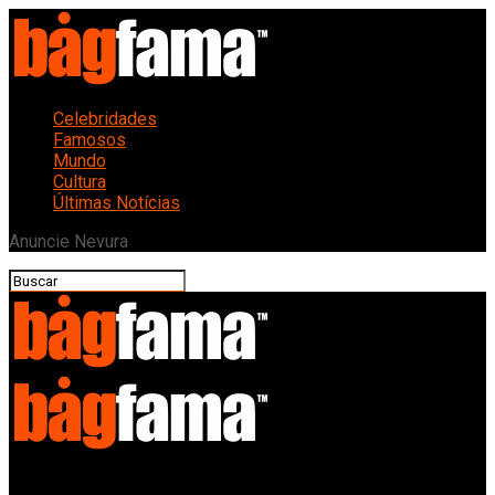
Celebridades
Famosos
Mundo
Cultura
Últimas Notícias
Anuncie Nevura
Bagfama