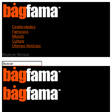
Celebridades
Famosos
Mundo
Cultura
Últimas Notícias
Anuncie Nevura
Bagfama