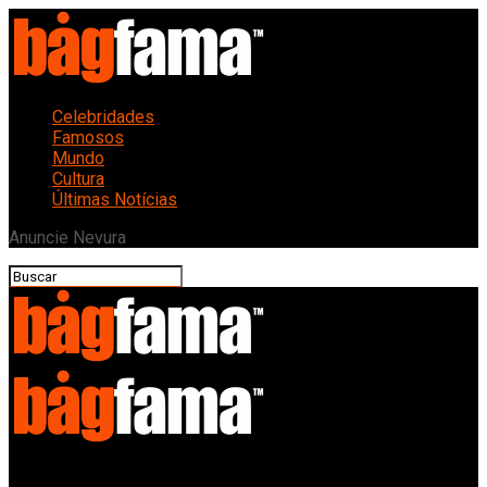
Celebridades
Famosos
Mundo
Cultura
Últimas Notícias
Anuncie Nevura
Bagfama