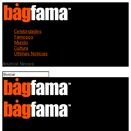
Celebridades
Famosos
Mundo
Cultura
Últimas Notícias
Anuncie Nevura
Bagfama