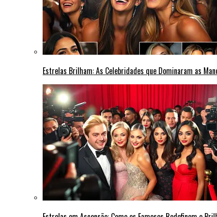
Estrelas Brilham: As Celebridades que Dominaram as Ma
Estrelas em Ascensão: Como os Famosos Redefinem o Bri