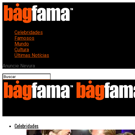
Celebridades
Famosos
Mundo
Cultura
Últimas Notícias
Anuncie Nevura
Bagfama
Celebridades