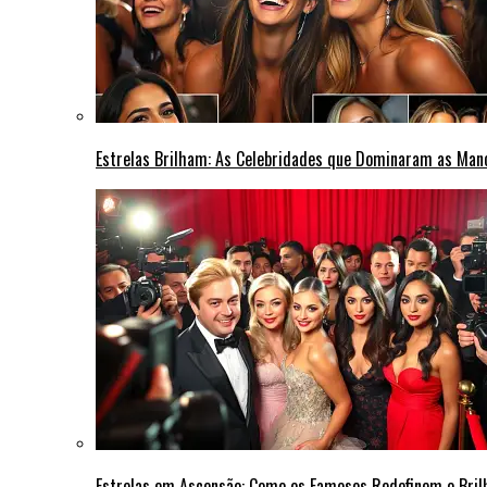
Estrelas Brilham: As Celebridades que Dominaram as Ma
Estrelas em Ascensão: Como os Famosos Redefinem o Bri