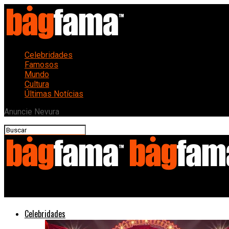
Celebridades
Famosos
Mundo
Cultura
Últimas Notícias
Anuncie Nevura
Bagfama
Celebridades