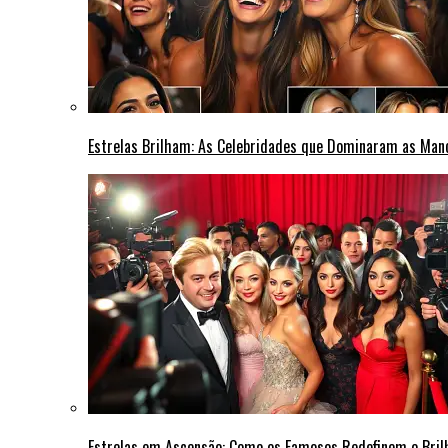
Estrelas Brilham: As Celebridades que Dominaram as Ma
Estrelas em Ascensão: Como os Famosos Redefinem o Bri