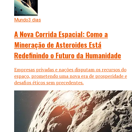
Mundo
3 dias
A Nova Corrida Espacial: Como a
Mineração de Asteroides Está
Redefinindo o Futuro da Humanidade
Empresas privadas e nações disputam os recursos do
espaço, prometendo uma nova era de prosperidade e
desafios éticos sem precedentes.