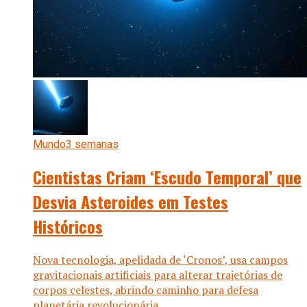
Mundo
3 semanas
Cientistas Criam ‘Escudo Temporal’ que
Desvia Asteroides em Testes
Históricos
Nova tecnologia, apelidada de ‘Cronos’, usa campos
gravitacionais artificiais para alterar trajetórias de
corpos celestes, abrindo caminho para defesa
planetária revolucionária.