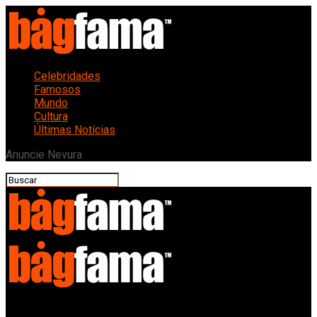
Celebridades
Famosos
Mundo
Cultura
Últimas Notícias
Anuncie Nevura
Bagfama