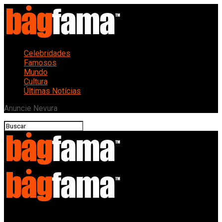
Celebridades
Famosos
Mundo
Cultura
Últimas Notícias
Anuncie Nevura
Bagfama