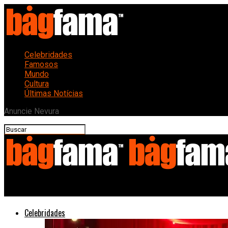
Celebridades
Famosos
Mundo
Cultura
Últimas Notícias
Anuncie Nevura
Bagfama
Celebridades