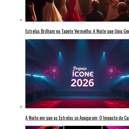
Estrelas Brilham no Tapete Vermelho: A Noite que Uniu G
A Noite em que as Estrelas se Apagaram: O Impacto do C