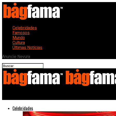
Celebridades
Famosos
Mundo
Cultura
Últimas Notícias
Anuncie Nevura
Bagfama
Celebridades