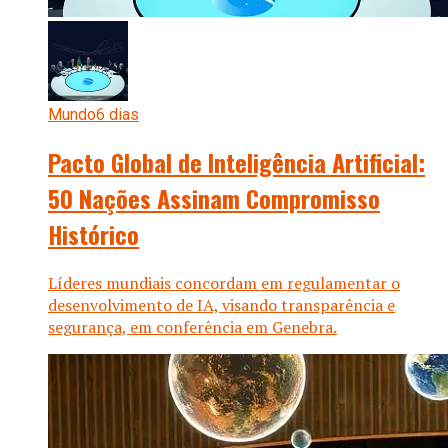
Mundo
6 dias
Pacto Global de Inteligência Artificial:
50 Nações Assinam Compromisso
Histórico
Líderes mundiais concordam em regulamentar o
desenvolvimento de IA, visando transparência e
segurança, em conferência em Genebra.