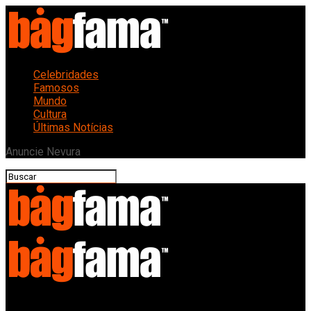
Celebridades
Famosos
Mundo
Cultura
Últimas Notícias
Anuncie Nevura
Bagfama