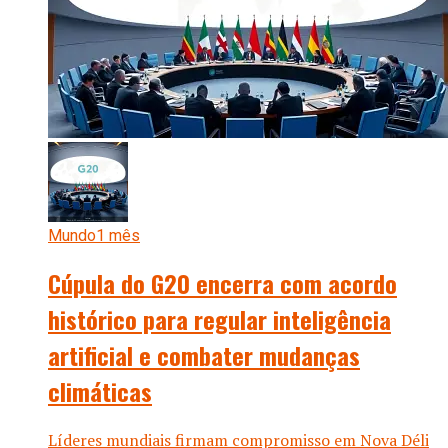
Mundo
1 mês
Cúpula do G20 encerra com acordo
histórico para regular inteligência
artificial e combater mudanças
climáticas
Líderes mundiais firmam compromisso em Nova Déli