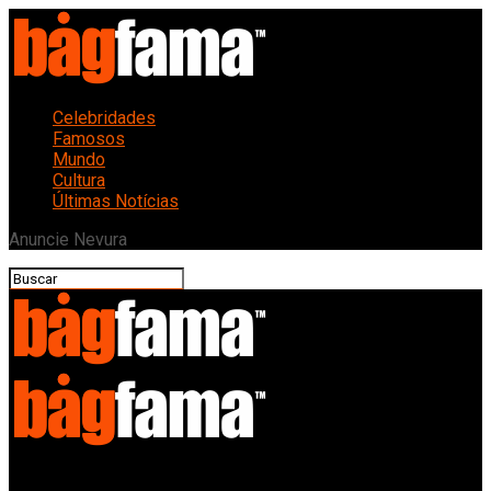
Celebridades
Famosos
Mundo
Cultura
Últimas Notícias
Anuncie Nevura
Bagfama