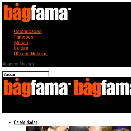
Celebridades
Famosos
Mundo
Cultura
Últimas Notícias
Anuncie Nevura
Bagfama
Celebridades