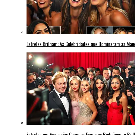
Estrelas Brilham: As Celebridades que Dominaram as Ma
Estrelas em Ascensão: Como os Famosos Redefinem o Bri