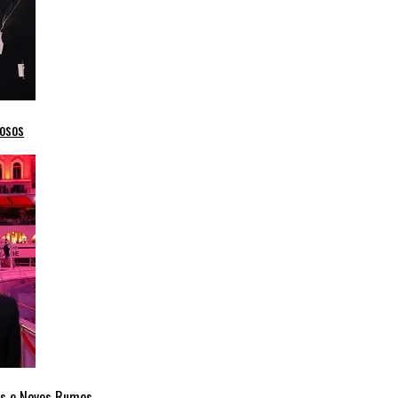
mosos
cas e Novos Rumos