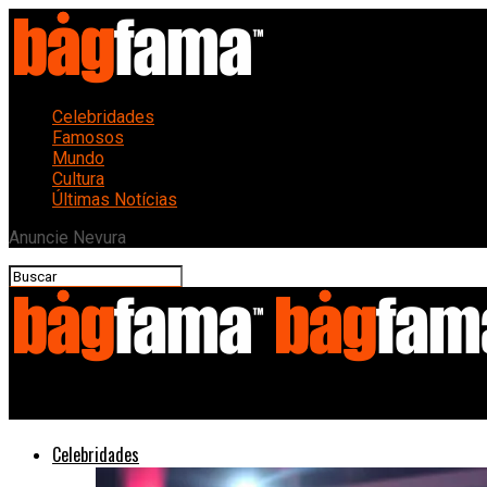
Celebridades
Famosos
Mundo
Cultura
Últimas Notícias
Anuncie Nevura
Bagfama
Celebridades