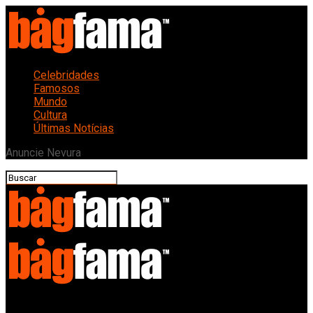
Celebridades
Famosos
Mundo
Cultura
Últimas Notícias
Anuncie Nevura
Bagfama