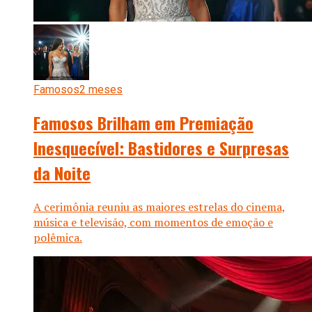
Famosos
2 meses
Famosos Brilham em Premiação
Inesquecível: Bastidores e Surpresas
da Noite
A cerimônia reuniu as maiores estrelas do cinema,
música e televisão, com momentos de emoção e
polêmica.