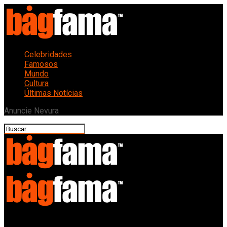
Celebridades
Famosos
Mundo
Cultura
Últimas Notícias
Anuncie Nevura
Bagfama