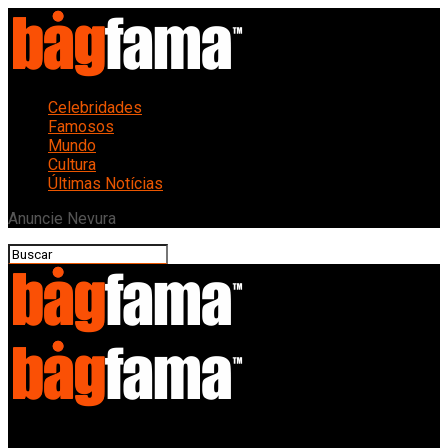
Celebridades
Famosos
Mundo
Cultura
Últimas Notícias
Anuncie Nevura
Bagfama