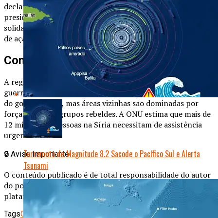
declarou estado de emergência em três províncias do sul. O
presidente Recep Tayyip Erdogan afirmou que ‘a
solidariedade não conhece fronteiras’, mas criticou a falta
de ação coordenada da comunidade internacional.
Contexto humanitário
A região já enfrenta uma crise humanitária agravada pela
guerra e pela recente pandemia. Aleppo está sob controle
do governo sírio, mas áreas vizinhas são dominadas por
forças curdas e grupos rebeldes. A ONU estima que mais de
12 milhões de pessoas na Síria necessitam de assistência
urgente.
Terremoto de Magnitude 8.2 Sacode o Pacífico Sul e Alerta
🔒
Aviso Importante
Tsunami
O conteúdo publicado é de total responsabilidade do autor
do post, não representando necessariamente a opinião da
plataforma.
Tags
Oriente Médio
terremoto