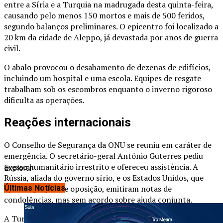
entre a Síria e a Turquia na madrugada desta quinta-feira,
causando pelo menos 150 mortos e mais de 500 feridos,
segundo balanços preliminares. O epicentro foi localizado a
20 km da cidade de Aleppo, já devastada por anos de guerra
civil.
O abalo provocou o desabamento de dezenas de edifícios,
incluindo um hospital e uma escola. Equipes de resgate
trabalham sob os escombros enquanto o inverno rigoroso
dificulta as operações.
Reações internacionais
O Conselho de Segurança da ONU se reuniu em caráter de
emergência. O secretário-geral António Guterres pediu
acesso humanitário irrestrito e ofereceu assistência. A
Explorar
Rússia, aliada do governo sírio, e os Estados Unidos, que
apoiam grupos de oposição, emitiram notas de
Últimas Notícias
condolências, mas sem acordo sobre ajuda conjunta.
A Turquia, que já abriga milhões de refugiados sírios,