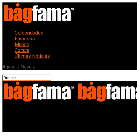
Celebridades
Famosos
Mundo
Cultura
Últimas Notícias
Anuncie Nevura
Bagfama
A Revolução Silenciosa: Como o Samba de Roda Resiste e Reinve