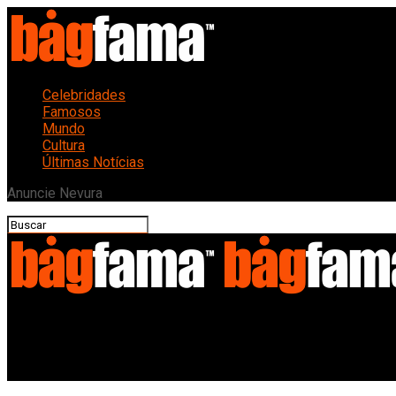
Celebridades
Famosos
Mundo
Cultura
Últimas Notícias
Anuncie Nevura
Bagfama
Astro VIP: Bastidores da Noite que Abalou o Jet Set