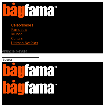
Celebridades
Famosos
Mundo
Cultura
Últimas Notícias
Anuncie Nevura
Bagfama