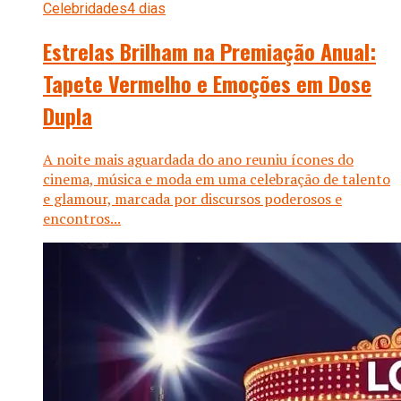
Celebridades
4 dias
Estrelas Brilham na Premiação Anual:
Tapete Vermelho e Emoções em Dose
Dupla
A noite mais aguardada do ano reuniu ícones do
cinema, música e moda em uma celebração de talento
e glamour, marcada por discursos poderosos e
encontros...