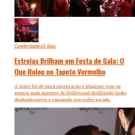
Celebridades
5 dias
Estrelas Brilham em Festa de Gala: O
Que Rolou no Tapete Vermelho
A noite foi de pura ostentação e glamour com os
nomes mais quentes de Hollywood desfilando looks
deslumbrantes e causando nas redes sociais.