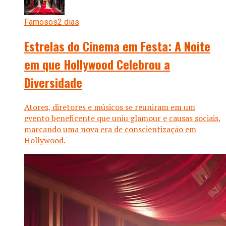
Famosos
2 dias
Estrelas do Cinema em Festa: A Noite
em que Hollywood Celebrou a
Diversidade
Atores, diretores e músicos se reuniram em um
evento beneficente que uniu glamour e causas sociais,
marcando uma nova era de conscientização em
Hollywood.