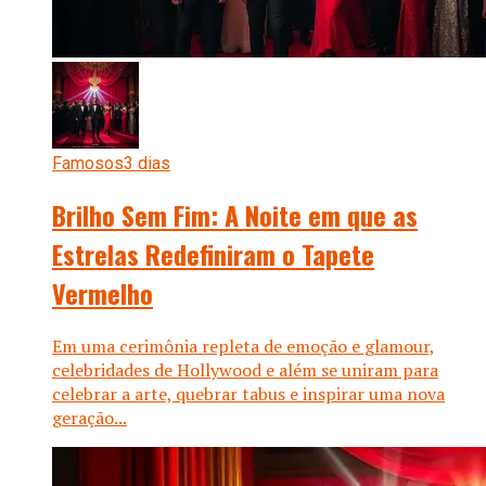
Famosos
3 dias
Brilho Sem Fim: A Noite em que as
Estrelas Redefiniram o Tapete
Vermelho
Em uma cerimônia repleta de emoção e glamour,
celebridades de Hollywood e além se uniram para
celebrar a arte, quebrar tabus e inspirar uma nova
geração...