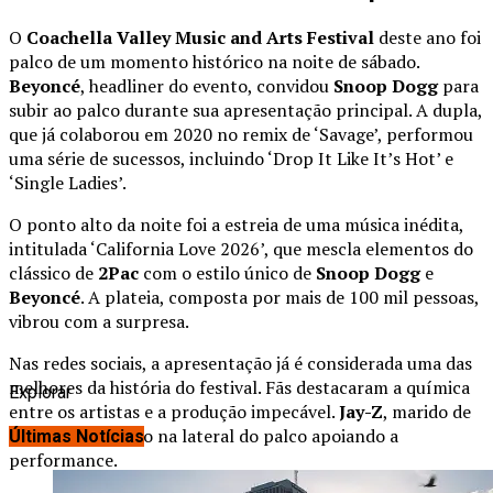
O
Coachella Valley Music and Arts Festival
deste ano foi
palco de um momento histórico na noite de sábado.
Beyoncé
, headliner do evento, convidou
Snoop Dogg
para
subir ao palco durante sua apresentação principal. A dupla,
que já colaborou em 2020 no remix de ‘Savage’, performou
uma série de sucessos, incluindo ‘Drop It Like It’s Hot’ e
‘Single Ladies’.
O ponto alto da noite foi a estreia de uma música inédita,
intitulada ‘California Love 2026’, que mescla elementos do
clássico de
2Pac
com o estilo único de
Snoop Dogg
e
Beyoncé
. A plateia, composta por mais de 100 mil pessoas,
vibrou com a surpresa.
Nas redes sociais, a apresentação já é considerada uma das
melhores da história do festival. Fãs destacaram a química
Explorar
entre os artistas e a produção impecável.
Jay-Z
, marido de
Beyoncé
, foi visto na lateral do palco apoiando a
Últimas Notícias
performance.