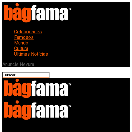
Celebridades
Famosos
Mundo
Cultura
Últimas Notícias
Anuncie Nevura
Bagfama