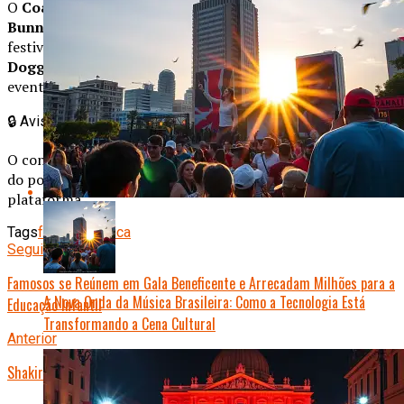
O
Coachella 2026
segue até domingo, com shows de
Bad
Bunny
e
Taylor Swift
nos próximos dias. A organização do
festival confirmou que a apresentação de
Beyoncé
e
Snoop
Dogg
será transmitida na íntegra no canal oficial do
evento no YouTube a partir de segunda-feira.
🔒
Aviso Importante
O conteúdo publicado é de total responsabilidade do autor
do post, não representando necessariamente a opinião da
plataforma.
Tags
festival
música
Seguinte
Famosos se Reúnem em Gala Beneficente e Arrecadam Milhões para a
A Nova Onda da Música Brasileira: Como a Tecnologia Está
Educação Infantil
Transformando a Cena Cultural
Anterior
Shakira e Lewis Hamilton: Namoro ou Estratégia de Marketing?