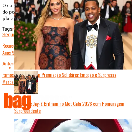
O conteúdo publicado é de total responsabilidade do autor
do post, não representando necessariamente a opinião da
plataforma.
Tags
música
turnê
Seguinte
Reencontro Explosivo: Galvão e Xuxa Lideram Festa dos Ícones dos
Anos 90
Anterior
Famosos Brilham em Premiação Solidária: Emoção e Surpresas
Marcam a Noite
Beyoncé e Jay-Z Brilham no Met Gala 2026 com Homenagem
Surpreendente