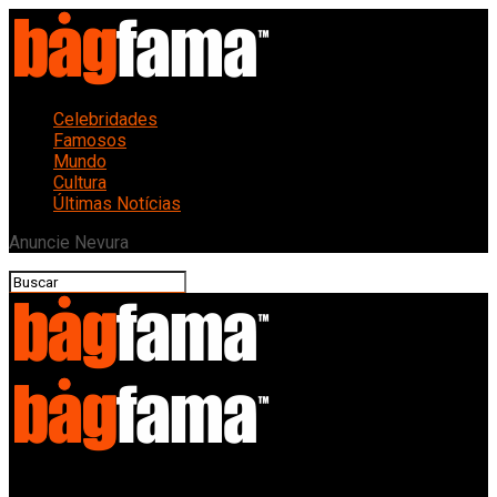
Celebridades
Famosos
Mundo
Cultura
Últimas Notícias
Anuncie Nevura
Bagfama