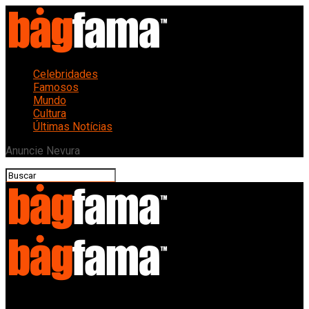
Celebridades
Famosos
Mundo
Cultura
Últimas Notícias
Anuncie Nevura
Bagfama