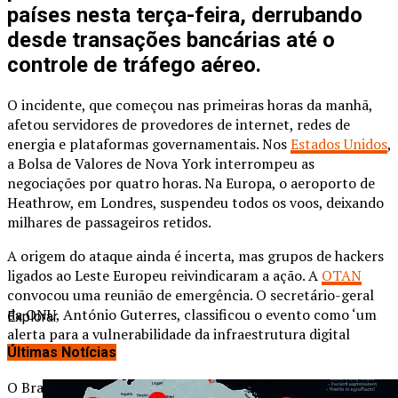
países nesta terça-feira, derrubando
desde transações bancárias até o
controle de tráfego aéreo.
O incidente, que começou nas primeiras horas da manhã,
afetou servidores de provedores de internet, redes de
energia e plataformas governamentais. Nos
Estados Unidos
,
a Bolsa de Valores de Nova York interrompeu as
negociações por quatro horas. Na Europa, o aeroporto de
Heathrow, em Londres, suspendeu todos os voos, deixando
milhares de passageiros retidos.
A origem do ataque ainda é incerta, mas grupos de hackers
ligados ao Leste Europeu reivindicaram a ação. A
OTAN
convocou uma reunião de emergência. O secretário-geral
da ONU, António Guterres, classificou o evento como ‘um
Explorar
alerta para a vulnerabilidade da infraestrutura digital
mundial’.
Últimas Notícias
O Brasil sofreu impactos em sistemas bancários e no portal