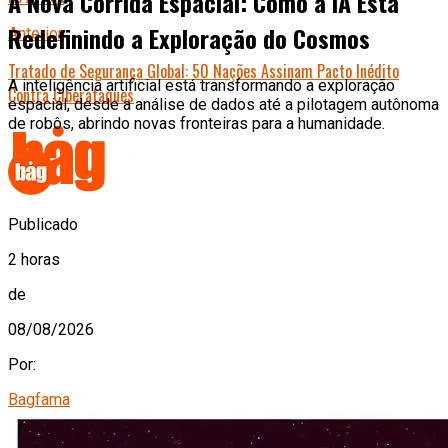
A Nova Corrida Espacial: Como a IA Está
Redefinindo a Exploração do Cosmos
Anterior
Tratado de Segurança Global: 50 Nações Assinam Pacto Inédito
A inteligência artificial está transformando a exploração
Contra Ciberataques
espacial, desde a análise de dados até a pilotagem autônoma
de robôs, abrindo novas fronteiras para a humanidade.
Publicado
2 horas
de
08/08/2026
Por:
Bagfama