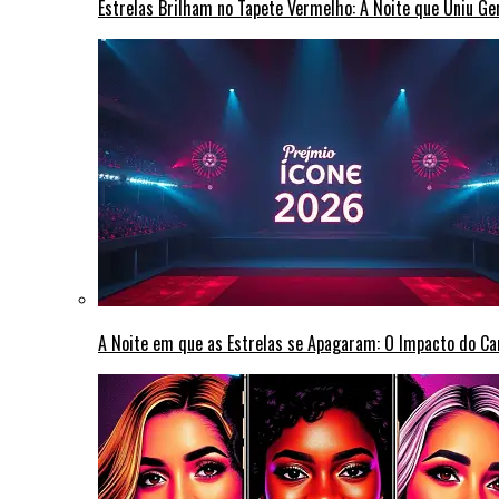
Estrelas Brilham no Tapete Vermelho: A Noite que Uniu G
A Noite em que as Estrelas se Apagaram: O Impacto do C