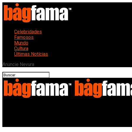
Celebridades
Famosos
Mundo
Cultura
Últimas Notícias
Anuncie Nevura
Bagfama
Crise Global: Fuga de Capitais e Inflação Descontrolada Sacode