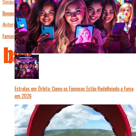
Seguinte
Beyoncé e Jay-Z Surpreendem Fãs com Projeto Secreto em Paris
Anterior
Famosos em Alerta: Escândalo de Fraude Abala Redes Sociais
Estrelas em Órbita: Como os Famosos Estão Redefinindo a Fama
em 2026