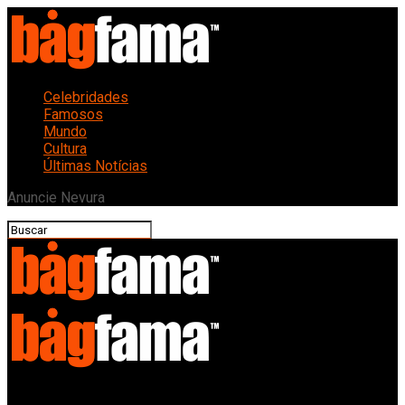
Celebridades
Famosos
Mundo
Cultura
Últimas Notícias
Anuncie Nevura
Bagfama