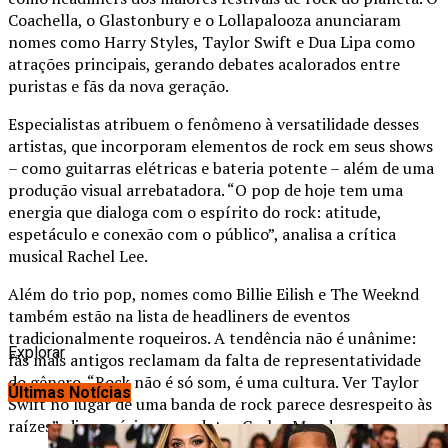
Coachella, o Glastonbury e o Lollapalooza anunciaram
nomes como Harry Styles, Taylor Swift e Dua Lipa como
atrações principais, gerando debates acalorados entre
puristas e fãs da nova geração.
Especialistas atribuem o fenômeno à versatilidade desses
artistas, que incorporam elementos de rock em seus shows
– como guitarras elétricas e bateria potente – além de uma
produção visual arrebatadora. “O pop de hoje tem uma
energia que dialoga com o espírito do rock: atitude,
espetáculo e conexão com o público”, analisa a crítica
musical Rachel Lee.
Além do trio pop, nomes como Billie Eilish e The Weeknd
também estão na lista de headliners de eventos
tradicionalmente roqueiros. A tendência não é unânime:
Explorar
fãs mais antigos reclamam da falta de representatividade
do gênero. “Rock não é só som, é uma cultura. Ver Taylor
Últimas Notícias
Swift no lugar de uma banda de rock parece desrespeito às
raízes”, diz o músico e produtor Carlos Mendes.