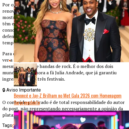
Por outro lado, os festivais celebram a diversidade e a
renovação de público. Dados de vendas de ingressos
mostram que 70% dos compradores para o Coachella 2026
têm entre 18 e 30 anos – exatamente a faixa etária que
consome esses artistas pop. A organização do Glastonbury
defende a escolha: “Festivais precisam evoluir com os
tempos. A música é viva, e o rock sempre se reinventou”.
Para os fãs de pop, a novidade é bem-vinda. “Sempre quis
ver a Taylor ao vivo, mas nunca imaginei que seria no
mesmo palco que bandas de rock. É o melhor dos dois
mundos”, comemora a fã Julia Andrade, que já garantiu
ingresso para os três festivais.
🔒
Aviso Importante
Beyoncé e Jay-Z Brilham no Met Gala 2026 com Homenagem
Surpreendente
O conteúdo publicado é de total responsabilidade do autor
do post, não representando necessariamente a opinião da
plataforma.
Tags
cultura pop
música