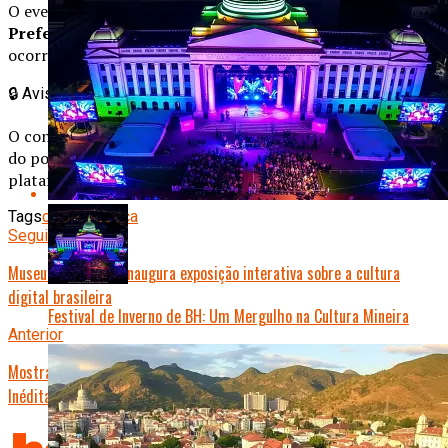
O evento contou com patrocínio da
Petrobras
e apoio da
Prefeitura do Rio
. A expectativa é que a próxima edição
ocorra em
Salvador
.
🔒
Aviso Importante
O conteúdo publicado é de total responsabilidade do autor
do post, não representando necessariamente a opinião da
plataforma.
Tags
cultura
música
Seguinte
Museu do Amanhã inaugura exposição interativa sobre a cultura
digital brasileira
Festival de Inverno de BH: Um Mergulho na Cultura Mineira
Anterior
Mostra Imersiva Transforma Estação da Luz em Experiência Cultural
Inédita