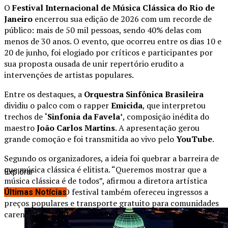
O
Festival Internacional de Música Clássica do Rio de
Janeiro
encerrou sua edição de 2026 com um recorde de
público: mais de 50 mil pessoas, sendo 40% delas com
menos de 30 anos. O evento, que ocorreu entre os dias 10 e
20 de junho, foi elogiado por críticos e participantes por
sua proposta ousada de unir repertório erudito a
intervenções de artistas populares.
Entre os destaques, a
Orquestra Sinfônica Brasileira
dividiu o palco com o rapper
Emicida
, que interpretou
trechos de
‘Sinfonia da Favela’
, composição inédita do
maestro
João Carlos Martins
. A apresentação gerou
grande comoção e foi transmitida ao vivo pelo
YouTube
.
Segundo os organizadores, a ideia foi quebrar a barreira de
que música clássica é elitista. “Queremos mostrar que a
Explorar
música clássica é de todos”, afirmou a diretora artística
Ana Lucia Vaz
. O festival também ofereceu ingressos a
Últimas Notícias
preços populares e transporte gratuito para comunidades
carentes.