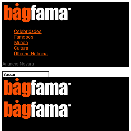
Celebridades
Famosos
Mundo
Cultura
Últimas Notícias
Anuncie Nevura
Bagfama