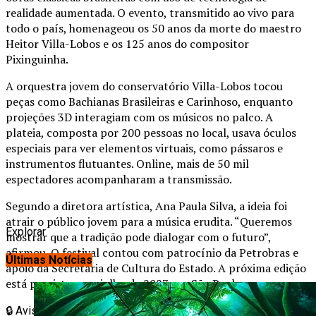
realidade aumentada. O evento, transmitido ao vivo para
todo o país, homenageou os 50 anos da morte do maestro
Heitor Villa-Lobos e os 125 anos do compositor
Pixinguinha.
A orquestra jovem do conservatório Villa-Lobos tocou
peças como Bachianas Brasileiras e Carinhoso, enquanto
projeções 3D interagiam com os músicos no palco. A
plateia, composta por 200 pessoas no local, usava óculos
especiais para ver elementos virtuais, como pássaros e
instrumentos flutuantes. Online, mais de 50 mil
espectadores acompanharam a transmissão.
Segundo a diretora artística, Ana Paula Silva, a ideia foi
atrair o público jovem para a música erudita. “Queremos
Explorar
mostrar que a tradição pode dialogar com o futuro”,
afirmou. O festival contou com patrocínio da Petrobras e
Últimas Notícias
apoio da Secretaria de Cultura do Estado. A próxima edição
está prevista para julho de 2027, em São Paulo.
🔒
Aviso Importante