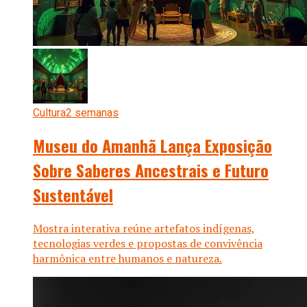
Cultura
2 semanas
Museu do Amanhã Lança Exposição
Sobre Saberes Ancestrais e Futuro
Sustentável
Mostra interativa reúne artefatos indígenas,
tecnologias verdes e propostas de convivência
harmônica entre humanos e natureza.