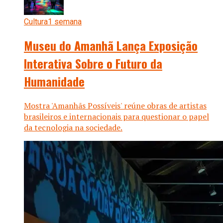
Cultura
1 semana
Museu do Amanhã Lança Exposição
Interativa Sobre o Futuro da
Humanidade
Mostra 'Amanhãs Possíveis' reúne obras de artistas
brasileiros e internacionais para questionar o papel
da tecnologia na sociedade.