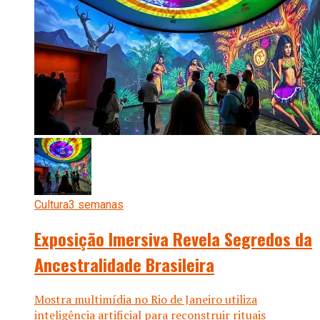
Cultura
3 semanas
Exposição Imersiva Revela Segredos da
Ancestralidade Brasileira
Mostra multimídia no Rio de Janeiro utiliza
inteligência artificial para reconstruir rituais