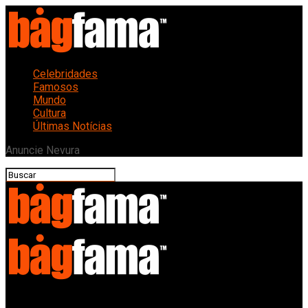
Celebridades
Famosos
Mundo
Cultura
Últimas Notícias
Anuncie Nevura
Bagfama