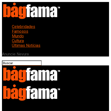
Celebridades
Famosos
Mundo
Cultura
Últimas Notícias
Anuncie Nevura
Bagfama