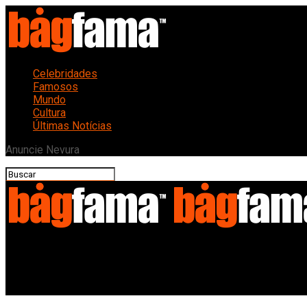
Celebridades
Famosos
Mundo
Cultura
Últimas Notícias
Anuncie Nevura
Bagfama
Festival de Jazz de Montreux 2026: Um Encontro de Gerações n