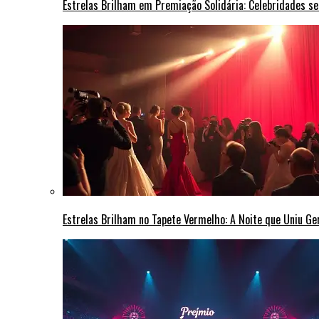
Estrelas Brilham em Premiação Solidária: Celebridades s
Estrelas Brilham no Tapete Vermelho: A Noite que Uniu G